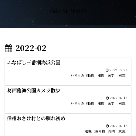
Gde Si Brate?
2022-02
ふなばし三番瀬海浜公園
2022.02.27
いきもの（動物 植物 医学 園芸）
葛西臨海公園カメラ散歩
2022.02.17
いきもの（動物 植物 医学 園芸）
信州おさけ村との馴れ初め
2022.02.12
趣味（乗り物 経済 飲食）