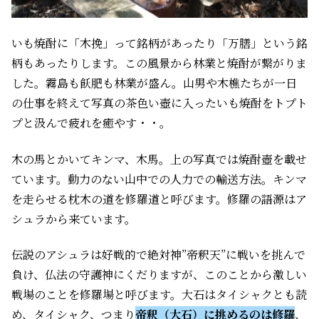
いも焼酎に「木挽」って銘柄があったり「万膳」という銘
柄もあったりします。この風景から林業と焼酎が繋がりま
した。霧島も飫肥も林業が盛ん。山男や木樵たちが一日
の仕事を終えて写真の茶色い壺に入ったいも焼酎をトプト
プと汲んで疲れを癒やす・・。
木の馬とかいてキンマ、木馬。上の写真では焼酎壺を載せ
ています。動力のない山中での人力での輸送方法。キンマ
を走らせる枕木の道を修羅道と呼びます。修羅の語源はア
シュラから来ています。
伝説のアシュラは好戦的で絶対神”帝釈天”に戦いを挑んで
負け、仏法の守護神にくだりますが、このことから激しい
戦場のことを修羅場と呼びます。大石はタイシャクとも読
め、タイシャク、つまり
帝釈（大石）に挑めるのは修羅
、