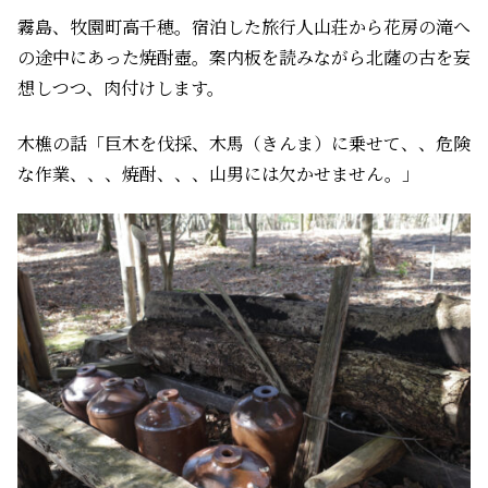
霧島、牧園町高千穂。宿泊した旅行人山荘から花房の滝へ
の途中にあった焼酎壺。案内板を読みながら北薩の古を妄
想しつつ、肉付けします。
木樵の話「巨木を伐採、木馬（きんま）に乗せて、、危険
な作業、、、焼酎、、、山男には欠かせません。」