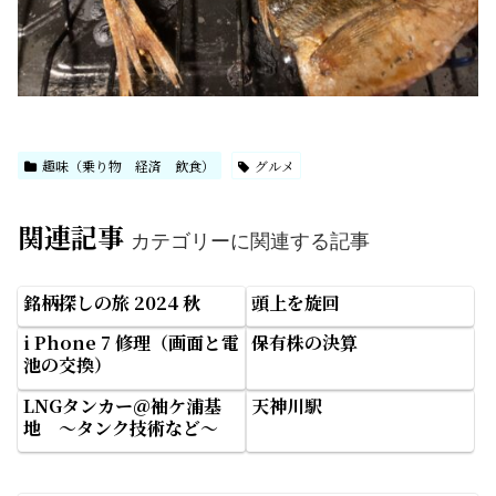
趣味（乗り物 経済 飲食）
グルメ
関連記事
カテゴリーに関連する記事
銘柄探しの旅 2024 秋
頭上を旋回
i Phone 7 修理（画面と電
保有株の決算
池の交換）
LNGタンカー＠袖ケ浦基
天神川駅
地 ～タンク技術など～