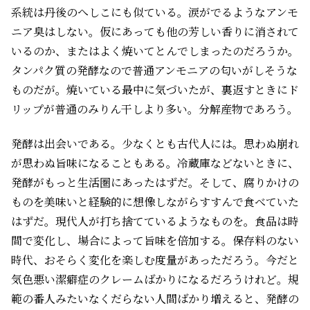
系統は丹後のへしこにも似ている。涙がでるようなアンモ
ニア臭はしない。仮にあっても他の芳しい香りに消されて
いるのか、またはよく焼いてとんでしまったのだろうか。
タンパク質の発酵なので普通アンモニアの匂いがしそうな
ものだが。焼いている最中に気づいたが、裏返すときにド
リップが普通のみりん干しより多い。分解産物であろう。
発酵は出会いである。少なくとも古代人には。思わぬ崩れ
が思わぬ旨味になることもある。冷蔵庫などないときに、
発酵がもっと生活圏にあったはずだ。そして、腐りかけの
ものを美味いと経験的に想像しながらすすんで食べていた
はずだ。現代人が打ち捨てているようなものを。食品は時
間で変化し、場合によって旨味を倍加する。保存料のない
時代、おそらく変化を楽しむ度量があっただろう。今だと
気色悪い潔癖症のクレームばかりになるだろうけれど。規
範の番人みたいなくだらない人間ばかり増えると、発酵の