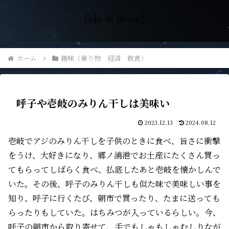
Gde Si Brate?
ホーム
趣味（乗り物 経済 飲食）
呼子や壱岐のみりん干しは美味い
2023.12.13
2024.08.12
壱岐でアジのみりん干しを子供のときに食べ、旨さに衝撃
をうけ、大好きになり、郷ノ浦港でお土産にたくさん買っ
てもらってしばらく食べ、払底したあと壱岐を懐かしんで
いた。その後、呼子のみりん干しも似た味で美味しい事を
知り、呼子に行くたび、朝市で買ったり、たまに送っても
らったりもしていた。はちみつが入っているらしい。今、
呼子の朝市から取り寄せて、手でもしゃもしゃむしりなが