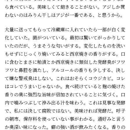
ら食べている。美味しくて飽きることがない。アジしか買
わないのはみりん干しはアジが一番である、と思うから。
大量に送ってもらって冷蔵庫に入れていたら一部が白く変
化していた。菌がついている。最初は驚いてがっかりして
いたのだが、うまそうな匂いがする。変化したものを洗い
もせずにじっくり焼いてみると西京焼きの香りがする。口
に含むとまさに粕漬とか西京焼きに類似した発酵臭がフワ
フワと鼻腔を満たし、アルコールの香りも少しする、決し
て嫌な警戒臭はしない。これはおそらくコウジカビ。コレ
はコレでうまいじゃないか。食べ続けていると麹の焼けた
香りの奥に強烈な旨味が倍加されていることに気づく。口
内で噛みつぶして滲み出る汁を味わう。これは見事な発酵
で、私には決して腐敗ではない。美味ければ発酵だ。呼子
の朝市、保存料を使っていない事がわかる。通好みと言う
か奥深い味になった。癖の強い酒が飲みたくなる。香りの