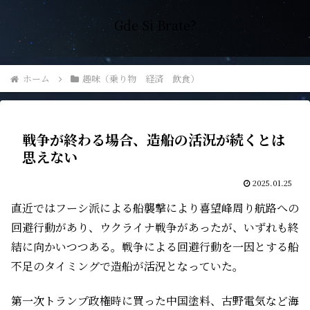
Gde Si Brate?
ホーム
趣味（乗り物 経済 飲食）
戦争が終わる場合、造船の活況が続くとは
思えない
2025.01.25
直近ではフーシ派による船襲撃により喜望峰周り航路への
回避行動があり、ウクライナ戦争があったが、いずれも終
結に向かいつつある。戦争による回避行動を一因とする船
不足のタイミングで造船が活況となっていた。
第一次トランプ政権時に買った中国塗料、古野電気など海