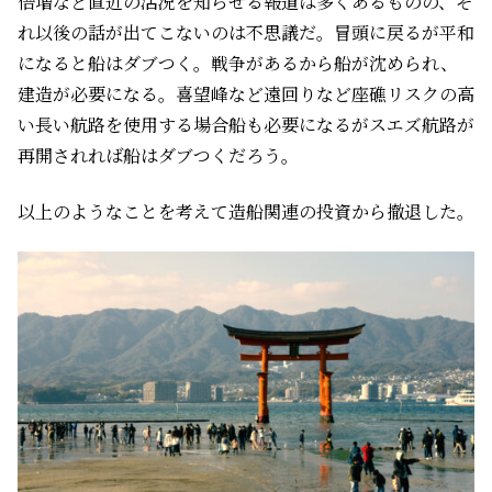
倍増など直近の活況を知らせる報道は多くあるものの、そ
れ以後の話が出てこないのは不思議だ。冒頭に戻るが平和
になると船はダブつく。戦争があるから船が沈められ、
建造が必要になる。喜望峰など遠回りなど座礁リスクの高
い長い航路を使用する場合船も必要になるがスエズ航路が
再開されれば船はダブつくだろう。
以上のようなことを考えて造船関連の投資から撤退した。