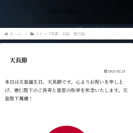
Gde Si Brate?
ホーム
スナップ写真 日記 旅行記
天長節
2023.02.23
本日は天皇誕生日、天長節です。心よりお祝いを申し上
げ、徳仁陛下のご長寿と皇室の弥栄を祈念いたします。天
皇陛下萬歳！