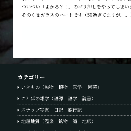
ついつい「よかろ？！」のゴリ押しをやってしまい
そのくせガラスのハートです（50過ぎてますが。。
カテゴリー
いきもの（動物 植物 医学 園芸）
ことばの雑学（語源 語学 読書）
スナップ写真 日記 旅行記
地理地質（温泉 鉱物 滝 地形）