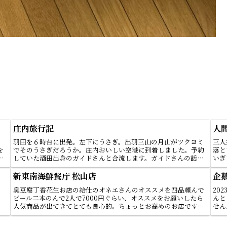
庄内旅行記
人
、
羽田を６時台に出発。左下にうさぎ。出羽三山の月山がツクヨミ
三人
を
でそのうさぎだろうか。庄内おいしい空港に到着しました。予約
落と
！
していた酒田出身のガイドさんと合流します。ガイドさんの話が
いぎ
たの
面白かったので書き留めそれに基づいて復習した記事になりま
わ」
す。酒田観...
すや
新東南海鮮餐庁 松山店
企
臭豆腐丁香花生お店の給仕のオネエさんのオススメを四品頼んで
20
ビール二本のんで2人で7000円ぐらい、オススメをお願いしたら
んと
人気商品が出てきてとても良心的。ちょっとお高めのお店です
せん
が、間違いなく美味しいお店です。四人以上で分け合うほうが多
され
種食べ...