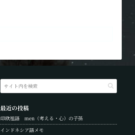
最近の投稿
印欧祖語 men（考える・心）の子孫
インドネシア語メモ