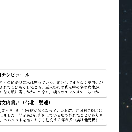
間テンピュール
掛けの通路側に私は座っていた。離陸してまもなく室内灯が
されてしばらくしたころ、三人掛けの真ん中の隣の女性が、
たなく私に寄りかかってきた。機内のエンタメで「ちいか
に集中していた私は、突然のことに呆気に取られたが、すや
眠って...
鵝文肉羹店（台北 雙連）
23/01/09 8：13長蛇が気になっていたお店、帰国日の朝ごは
しました。地元民が行列をしている店で外れたことはありま
。ヘルメットを被ったまま注文する客が多い店は地元民に愛
るサイン。頼んだメニューは肉焿湯米粉。構成です、汁...