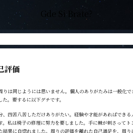
Gde Si Brate?
己評価
周りは同じようには思いません。個人のありがたみは一般化で
した。要するに以下グチです。
分、四苦八苦しただけありがたい。経験や才能があればできる
す。私は椅子の修理に努力を要しました。手に棘が刺さってト
た結果に自惚れました。周りの評価を離れた自己満足を、周り