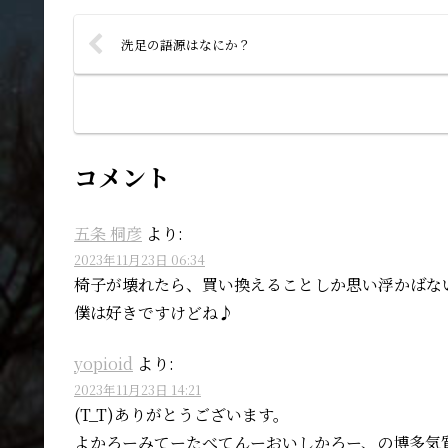
洗足の語源はなにか？
コメント
五条 桐彦
より:
2023年11月23日 06:34
椅子が壊れたら、買い換えることしか思い浮かばな
僕は好きですけどね♪
yopioid
より:
2023年11月23日 14:21
(T_T)ありがとうございます。
よかろーみてーたべてんーおいしかろー、の博多気