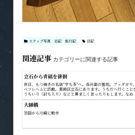
スナップ写真 日記 旅行記
日記
関連記事
カテゴリーに関連する記事
立石から青砥を徘徊
休日、もつ焼きの名店“宇ち多”へ。呑兵衛の聖地。ブッダガヤ
ベツレヘムに匹敵。葛飾区立石にあります。うちだへ行くこと
うちいり（討ち入り）などと勇ましく言ったりもします。なぬ
今日に限りお休み。トホホ。1時間かけて三年ぶりに巡礼にき
です...
大師橋
羽田から川崎に散歩