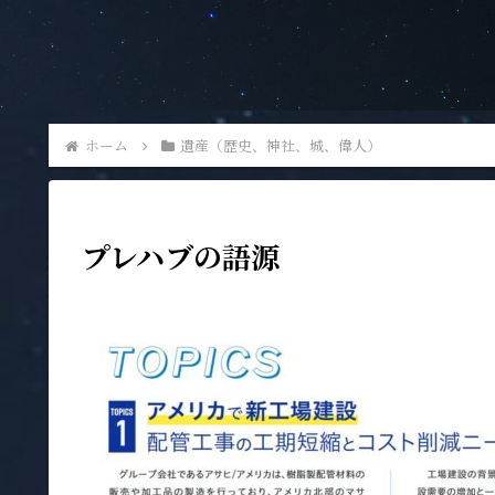
ホーム
遺産（歴史、神社、城、偉人）
プレハブの語源