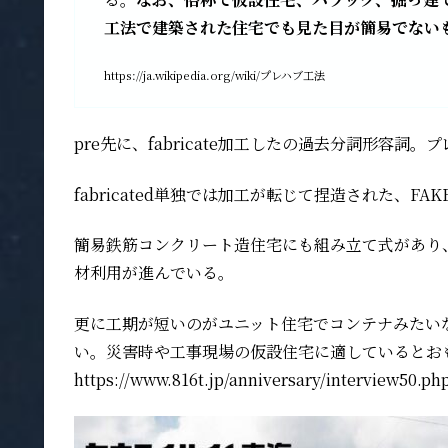
工法で建築された住宅でも見た目が簡易でない
https://ja.wikipedia.org/wiki/プレハブ工法
pre先に、fabricate加工したの過去分詞形容
fabricated単独では加工が転じて捏造された、
簡易鉄筋コンクリート造住宅にも組み立て式があり
材利用が進んでいる。
更に工期が短いのがユニット住宅でコンテナみたい
い。災害時や工事現場の仮設住宅に適しているとお
https://www.816t.jp/anniversary/interview50.ph