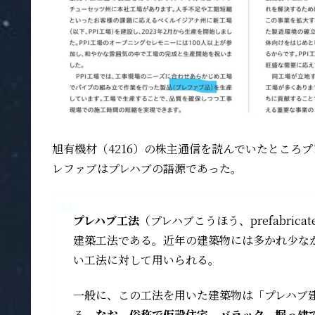
旭有機材（4216）の株主通信を読んでいたところ
レファブはプレハブの語源であった。
プレハブ工法
（プレハブこうほう、prefabri
建築工法である。近年の建築物には多かれ少な
い工法に対して用いられる。
一般に、この工法を用いた建築物は「プレハブ建
る。
なお、俗称で仮設住宅、バラック、掘っ建