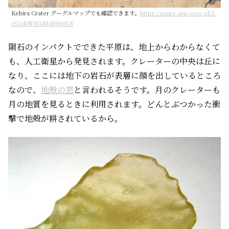
Kebira Crater グーグルマップでも確認できます。
https://maps.app.goo.gl/L
e5JxBNWAMd8jBwV8
隕石のインパクトでできた平原は、地上からわからなくて
も、人工衛星から発見されます。クレーターの中央は丘に
なり、ここには地下の岩石が表層に顔を出しているところ
なので、
地殻の窓
と言われるそうです。月のクレーターも
月の地質を見るときに利用されます。どんとぶつかった衝
撃で地殻が耕されているから。