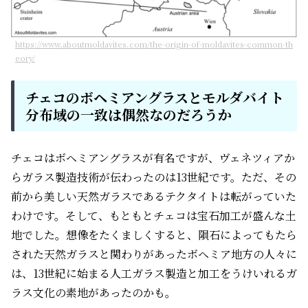
https://www.aboutmoldavites.com/the-origin-of-moldavites-common-th
eory/
チェコのボヘミアングラスとモルダバイト
分布域の一致は偶然なのだろうか
チェコはボヘミアングラスが有名ですが、ヴェネツィアか
らガラス製造技術が伝わったのは13世紀です。ただ、その
前から美しい天然ガラスであるテクタイトは転がっていた
わけです。そして、もともとチェコは宝石加工が盛んな土
地でした。想像をたくましくすると、隕石によってもたら
された天然ガラスと関わりがあったボヘミア地方の人々に
は、13世紀に始まる人工ガラス製造と加工をうけいれるガ
ラス文化の素地があったのかも。