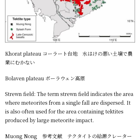
Khorat plateau コーラート台地 水はけの悪い土壌で農
業にむかない
Bolaven plateau ボーラウェン高原
Strewn field: The term strewn field indicates the area
where meteorites from a single fall are dispersed. It
is also often used for the area containing tektites
produced by large meteorite impact.
Muong Nong 参考文献 テクタイトの給源クレーター