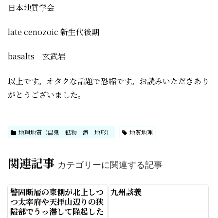
日本地質学会
late cenozoic 新生代後期
basalts 玄武岩
以上です。オタクな話題で恐縮です。お読みいただきあり
がとうございました。
地理地質（温泉 鉱物 滝 地形）
地質地理
関連記事
カテゴリーに関連する記事
警固断層の東側が北上しつ
九州談義
つ太宰府や天拝山辺りの狭
隘部でうっ滞して隆起した