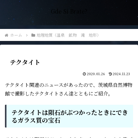
Gde Si Brate?
ホーム
地理地質（温泉 鉱物 滝 地形）
テクタイト
2020.01.26
2024.11.23
テクタイト関連のニュースがあったので、茨城県自然博物
館で撮影したテクタイトさん達とともにご紹介。
テクタイトは隕石がぶつかったときにでき
るガラス質の宝石