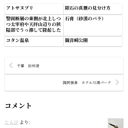
アトサヌプリ
隕石の真贋の見分け方
警固断層の東側が北上しつ
石膏（砂漠のバラ）
つ太宰府や天拝山辺りの狭
隘部でうっ滞して隆起した
コタン温泉
観音崎公園
千葉 出州港
国民宿舎 ホテル川湯パーク
コメント
とんび
より: