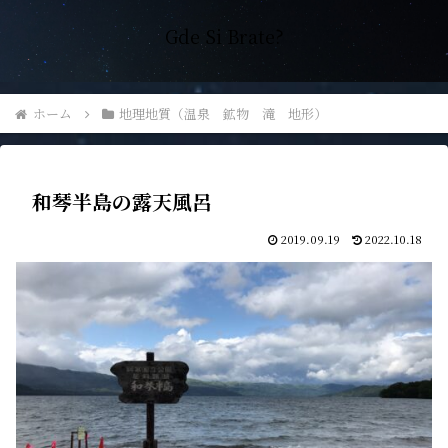
Gde Si Brate?
ホーム
地理地質（温泉 鉱物 滝 地形）
和琴半島の露天風呂
2019.09.19
2022.10.18