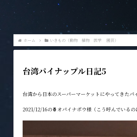
ホーム
いきもの（動物 植物 医学 園芸）
台湾パイナップル日記5
台湾から日本のスーパーマーケットにやってきたパイ
2021/12/16の🍍オパイナポウ様（こう呼ん