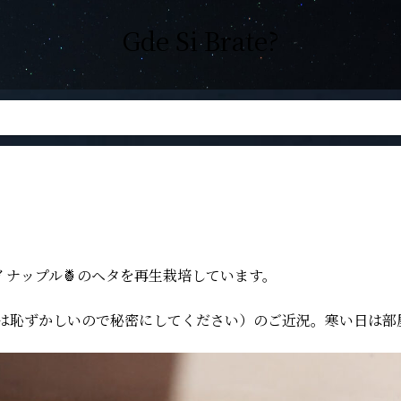
Gde Si Brate?
ナップル🍍のヘタを再生栽培しています。
でいるのは恥ずかしいので秘密にしてください）のご近況。寒い日は