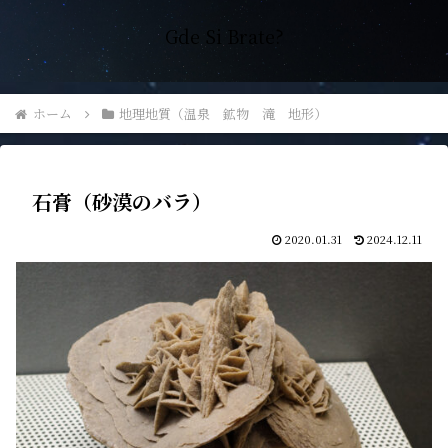
Gde Si Brate?
ホーム
地理地質（温泉 鉱物 滝 地形）
石膏（砂漠のバラ）
2020.01.31
2024.12.11